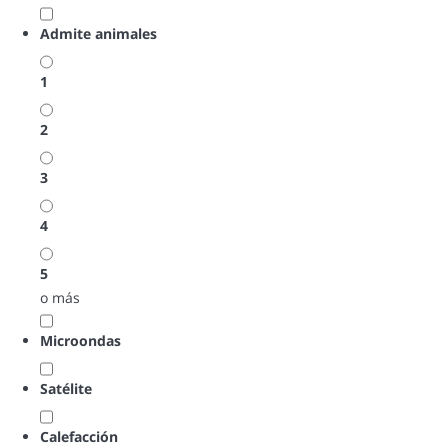
Admite animales
1
2
3
4
5
o más
Microondas
Satélite
Calefacción