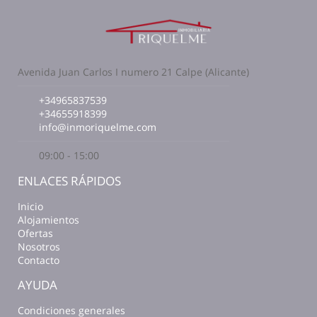
Avenida Juan Carlos I numero 21 Calpe (Alicante)
+34965837539
+34655918399
info@inmoriquelme.com
09:00 - 15:00
ENLACES RÁPIDOS
Inicio
Alojamientos
Ofertas
Nosotros
Contacto
AYUDA
Condiciones generales