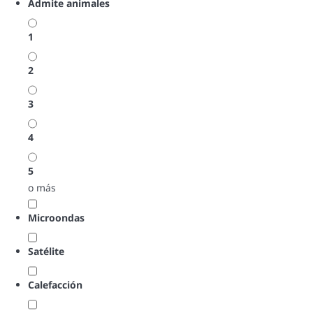
Admite animales
1
2
3
4
5
o más
Microondas
Satélite
Calefacción