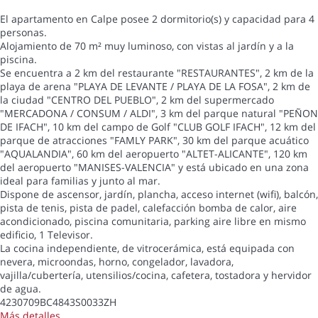
El apartamento en Calpe posee 2 dormitorio(s) y capacidad para 4
personas.
Alojamiento de 70 m² muy luminoso, con vistas al jardín y a la
piscina.
Se encuentra a 2 km del restaurante "RESTAURANTES", 2 km de la
playa de arena "PLAYA DE LEVANTE / PLAYA DE LA FOSA", 2 km de
la ciudad "CENTRO DEL PUEBLO", 2 km del supermercado
"MERCADONA / CONSUM / ALDI", 3 km del parque natural "PEÑON
DE IFACH", 10 km del campo de Golf "CLUB GOLF IFACH", 12 km del
parque de atracciones "FAMLY PARK", 30 km del parque acuático
"AQUALANDIA", 60 km del aeropuerto "ALTET-ALICANTE", 120 km
del aeropuerto "MANISES-VALENCIA" y está ubicado en una zona
ideal para familias y junto al mar.
Dispone de ascensor, jardín, plancha, acceso internet (wifi), balcón,
pista de tenis, pista de padel, calefacción bomba de calor, aire
acondicionado, piscina comunitaria, parking aire libre en mismo
edificio, 1 Televisor.
La cocina independiente, de vitrocerámica, está equipada con
nevera, microondas, horno, congelador, lavadora,
vajilla/cubertería, utensilios/cocina, cafetera, tostadora y hervidor
de agua.
4230709BC4843S0033ZH
Más detalles